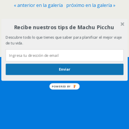
« anterior en la galería
próximo en la galería »
Volver arriba
Recibe nuestros tips de Machu Picchu
Descubre todo lo que tienes que saber para planificar el mejor viaje
Móvil
Escritorio
de tu vida.
Enviar
POWERED BY