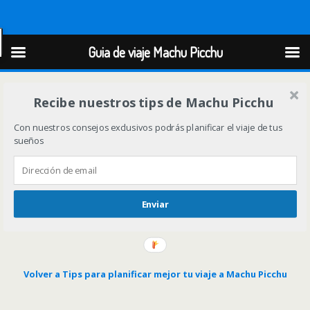
Guia de viaje Machu Picchu
Guia de viaje Machu Picchu
Recibe nuestros tips de Machu Picchu
Con nuestros consejos exclusivos podrás planificar el viaje de tus
sueños
Enviar
Volver a Tips para planificar mejor tu viaje a Machu Picchu