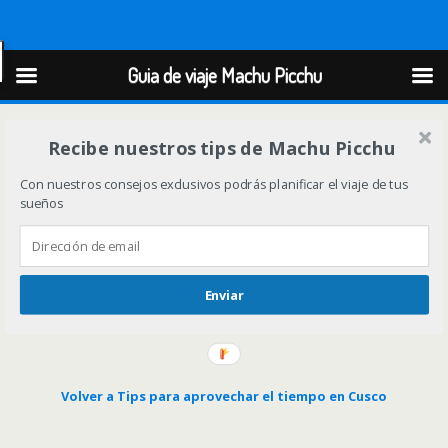
Guia de viaje Machu Picchu
Guia de viaje Machu Picchu
Recibe nuestros tips de Machu Picchu
Con nuestros consejos exclusivos podrás planificar el viaje de tus
sueños
Enviar
Volver a Tips para aprovechar el tiempo en Cusco