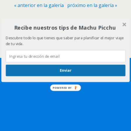
« anterior en la galería
próximo en la galería »
Volver arriba
Recibe nuestros tips de Machu Picchu
Descubre todo lo que tienes que saber para planificar el mejor viaje
Móvil
Escritorio
de tu vida.
Enviar
POWERED BY