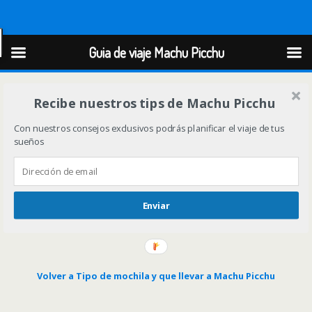
Guia de viaje Machu Picchu
Guia de viaje Machu Picchu
Recibe nuestros tips de Machu Picchu
Con nuestros consejos exclusivos podrás planificar el viaje de tus
sueños
Enviar
Volver a Tipo de mochila y que llevar a Machu Picchu