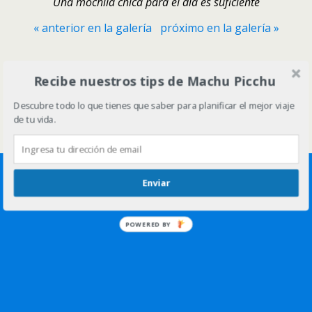
Una mochila chica para el dia es suficiente
« anterior en la galería
próximo en la galería »
Volver arriba
Recibe nuestros tips de Machu Picchu
Descubre todo lo que tienes que saber para planificar el mejor viaje
Móvil
Escritorio
de tu vida.
Enviar
POWERED BY