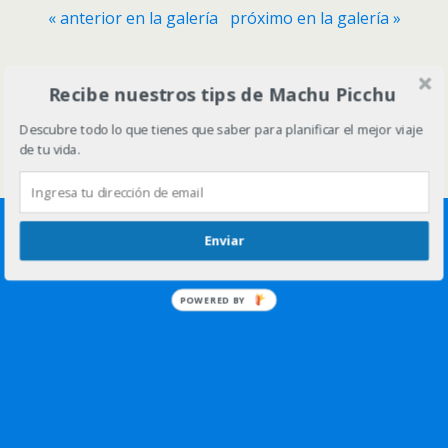
« anterior en la galería
próximo en la galería »
Volver arriba
Recibe nuestros tips de Machu Picchu
Descubre todo lo que tienes que saber para planificar el mejor viaje
Móvil
Escritorio
de tu vida.
Enviar
POWERED BY