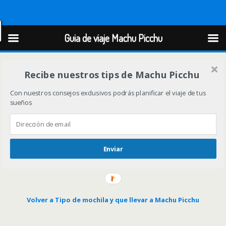
Guia de viaje Machu Picchu
Guia de viaje Machu Picchu
Recibe nuestros tips de Machu Picchu
Con nuestros consejos exclusivos podrás planificar el viaje de tus
sueños
Enviar
Volver a Tipo de mochila y que llevar a Machu Picchu