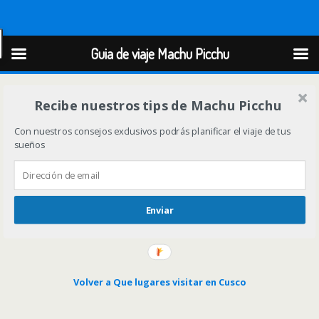
Guia de viaje Machu Picchu
Guia de viaje Machu Picchu
Recibe nuestros tips de Machu Picchu
Con nuestros consejos exclusivos podrás planificar el viaje de tus
sueños
Enviar
Volver a Que lugares visitar en Cusco