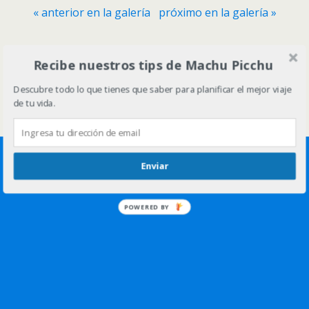
« anterior en la galería
próximo en la galería »
Volver arriba
Recibe nuestros tips de Machu Picchu
Descubre todo lo que tienes que saber para planificar el mejor viaje
Móvil
Escritorio
de tu vida.
Enviar
POWERED BY