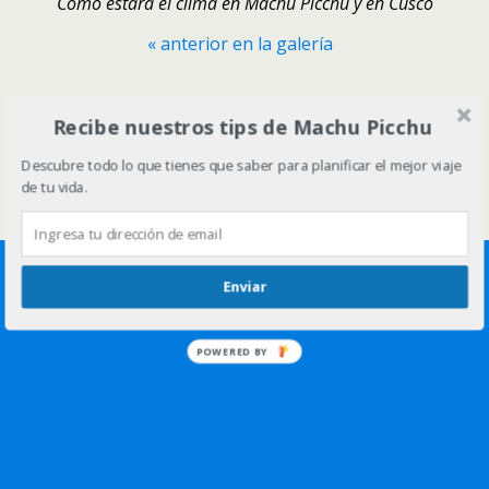
Como estara el clima en Machu Picchu y en Cusco
« anterior en la galería
Volver arriba
Recibe nuestros tips de Machu Picchu
Descubre todo lo que tienes que saber para planificar el mejor viaje
Móvil
Escritorio
de tu vida.
Enviar
POWERED BY