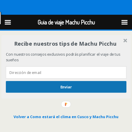
Guia de viaje Machu Picchu
Guia de viaje Machu Picchu
Recibe nuestros tips de Machu Picchu
Con nuestros consejos exclusivos podrás planificar el viaje de tus
sueños
Enviar
Volver a Como estará el clima en Cusco y Machu Picchu