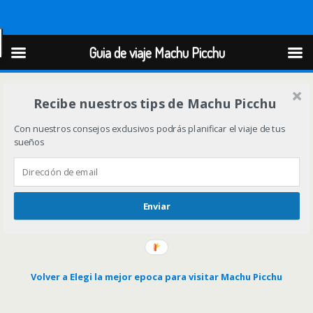
Guia de viaje Machu Picchu
Guia de viaje Machu Picchu
Recibe nuestros tips de Machu Picchu
Con nuestros consejos exclusivos podrás planificar el viaje de tus
sueños
Enviar
Volver a Elegi la mejor epoca para visitar Machu Picchu