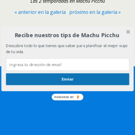
Las 2 temporadas en Machu Picchu
« anterior en la galería
próximo en la galería »
Volver arriba
Recibe nuestros tips de Machu Picchu
Descubre todo lo que tienes que saber para planificar el mejor viaje
Móvil
Escritorio
de tu vida.
Enviar
POWERED BY