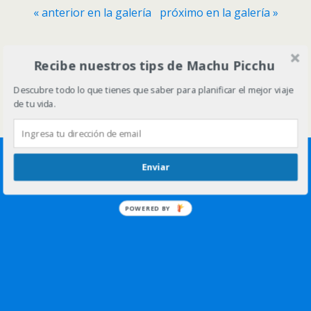
« anterior en la galería
próximo en la galería »
Volver arriba
Recibe nuestros tips de Machu Picchu
Descubre todo lo que tienes que saber para planificar el mejor viaje
Móvil
Escritorio
de tu vida.
Enviar
POWERED BY