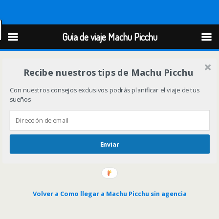
Guia de viaje Machu Picchu
Guia de viaje Machu Picchu
Recibe nuestros tips de Machu Picchu
Con nuestros consejos exclusivos podrás planificar el viaje de tus
sueños
Enviar
Volver a Como llegar a Machu Picchu sin agencia