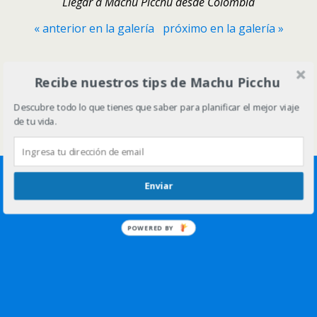
Llegar a Machu Picchu desde Colombia
« anterior en la galería
próximo en la galería »
Volver arriba
Recibe nuestros tips de Machu Picchu
Descubre todo lo que tienes que saber para planificar el mejor viaje
Móvil
Escritorio
de tu vida.
Enviar
POWERED BY