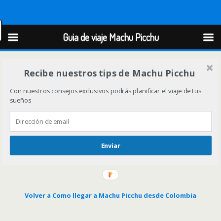
Guia de viaje Machu Picchu
Guia de viaje Machu Picchu
Recibe nuestros tips de Machu Picchu
Con nuestros consejos exclusivos podrás planificar el viaje de tus
sueños
Enviar
Volver a Como llegar a Machu Picchu desde Colombia