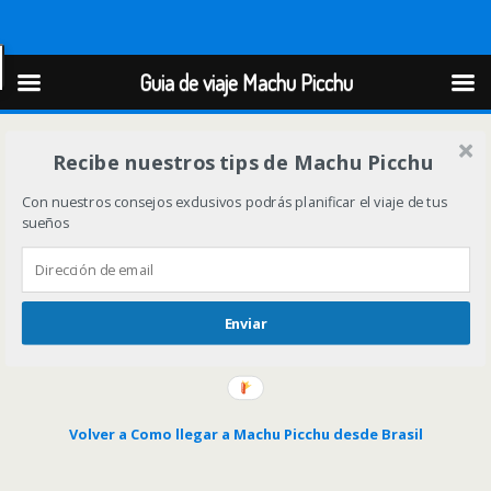
Guia de viaje Machu Picchu
Guia de viaje Machu Picchu
Recibe nuestros tips de Machu Picchu
Con nuestros consejos exclusivos podrás planificar el viaje de tus
sueños
Enviar
Volver a Como llegar a Machu Picchu desde Brasil