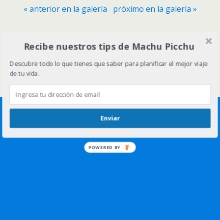
« anterior en la galería
próximo en la galería »
Volver arriba
Recibe nuestros tips de Machu Picchu
Descubre todo lo que tienes que saber para planificar el mejor viaje
Móvil
Escritorio
de tu vida.
Enviar
POWERED BY