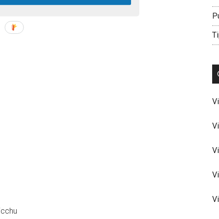
P
Ti
V
V
V
V
V
icchu