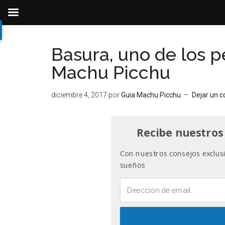
Ir
Ir
Ir
al
a
al
Basura, uno de los p
contenido
la
pie
Machu Picchu
principal
barra
de
lateral
página
diciembre 4, 2017
por
Guia Machu Picchu
Dejar un 
primaria
Recibe nuestros
Con nuestros consejos exclusiv
sueños