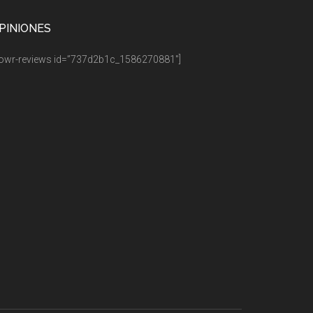
PINIONES
owr-reviews id=”737d2b1c_1586270881″]