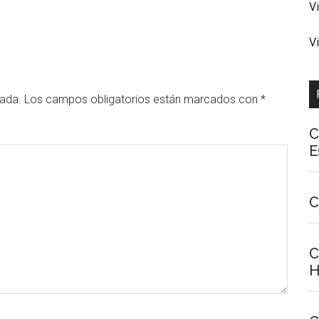
V
V
cada.
Los campos obligatorios están marcados con
*
C
E
C
C
H