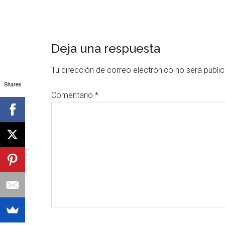
Interacciones
Deja una respuesta
con
Tu dirección de correo electrónico no será publi
los
Shares
Comentario
*
lectores