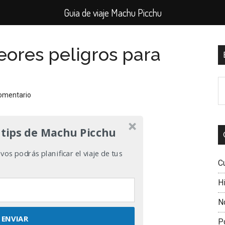
Guia de viaje Machu Picchu
eores peligros para
B
l
B
p
comentario
e
el
si
 tips de Machu Picchu
os podrás planificar el viaje de tus
C
Hi
N
ENVIAR
P