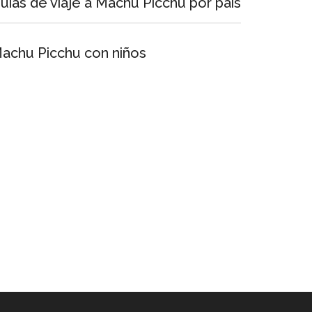
uías de viaje a Machu Picchu por país
achu Picchu con niños