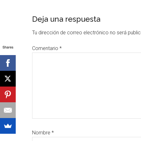
Interacciones
Deja una respuesta
con
Tu dirección de correo electrónico no será publi
los
Shares
Comentario
*
lectores
Nombre
*