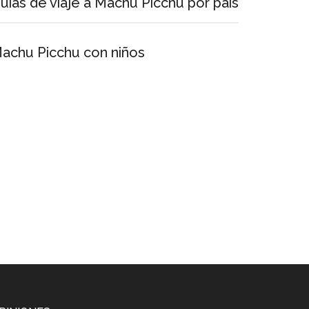
uías de viaje a Machu Picchu por país
achu Picchu con niños