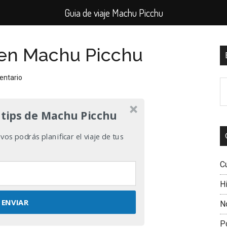
Guia de viaje Machu Picchu
 en Machu Picchu
B
l
entario
B
p
e
el
 tips de Machu Picchu
si
os podrás planificar el viaje de tus
C
Hi
ENVIAR
N
P