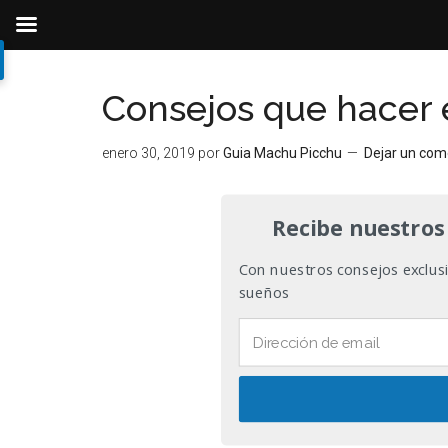
Ir
Ir
Ir
al
a
al
Consejos que hacer
contenido
la
pie
principal
barra
de
enero 30, 2019
por
Guia Machu Picchu
Dejar un com
lateral
página
primaria
Recibe nuestros
Con nuestros consejos exclusiv
sueños