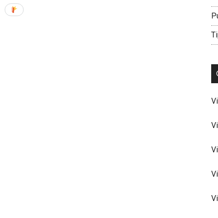
P
Ti
V
V
V
V
V