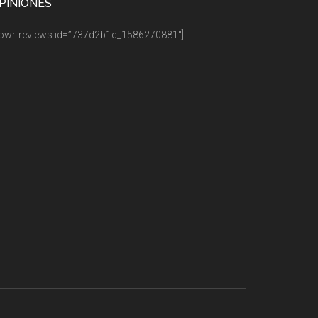
PINIONES
owr-reviews id=”737d2b1c_1586270881″]