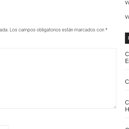
V
V
cada.
Los campos obligatorios están marcados con
*
C
E
C
C
H