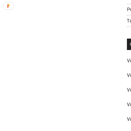
P
Ti
V
V
V
V
V