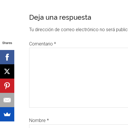
Interacciones
Deja una respuesta
con
Tu dirección de correo electrónico no será publi
los
Shares
Comentario
*
lectores
Nombre
*