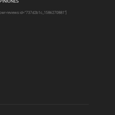
PINIONES
owr-reviews id=”737d2b1c_1586270881″]