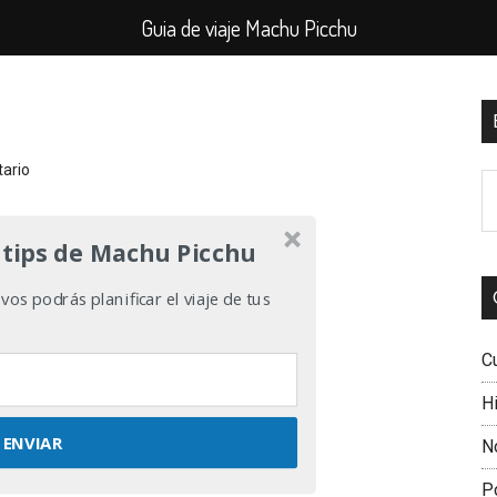
Guia de viaje Machu Picchu
B
l
tario
B
p
e
el
 tips de Machu Picchu
si
os podrás planificar el viaje de tus
C
Hi
ENVIAR
N
P