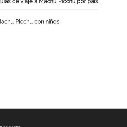
uías de viaje a Machu Picchu por país
achu Picchu con niños