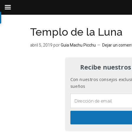
Ir
Ir
Ir
al
a
al
Templo de la Luna
contenido
la
pie
principal
barra
de
abril 5, 2019
por
Guia Machu Picchu
Dejar un comen
lateral
página
primaria
Recibe nuestros
Con nuestros consejos exclusiv
sueños