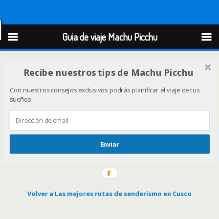
Guia de viaje Machu Picchu
Guia de viaje Machu Picchu
Recibe nuestros tips de Machu Picchu
Con nuestros consejos exclusivos podrás planificar el viaje de tus
sueños
Enviar
Volver a Las mejores rutas de senderismo en Cusco