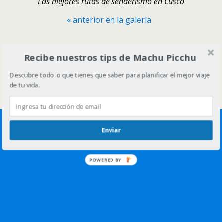
Las mejores rutas de senderismo en Cusco
« anterior en la galería
Volver arriba
Recibe nuestros tips de Machu Picchu
Descubre todo lo que tienes que saber para planificar el mejor viaje
Móvil
Escritorio
de tu vida.
Enviar
POWERED BY