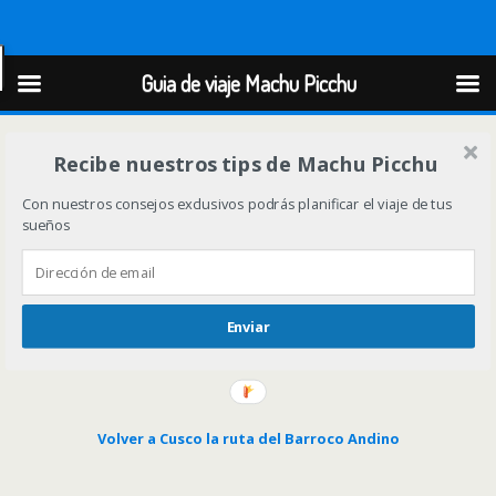
Guia de viaje Machu Picchu
Guia de viaje Machu Picchu
Recibe nuestros tips de Machu Picchu
Con nuestros consejos exclusivos podrás planificar el viaje de tus
sueños
Enviar
Volver a Cusco la ruta del Barroco Andino