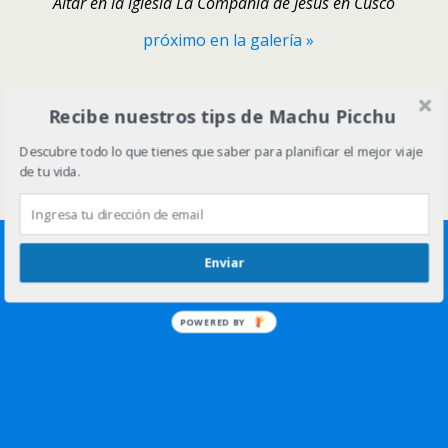
Altar en la iglesia La Compañia de Jesús en Cusco
próximo en la galería »
Volver arriba
Recibe nuestros tips de Machu Picchu
Descubre todo lo que tienes que saber para planificar el mejor viaje
Móvil
Escritorio
de tu vida.
Enviar
POWERED BY