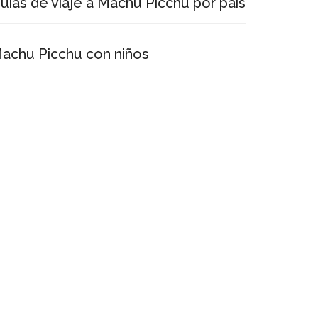
uías de viaje a Machu Picchu por país
achu Picchu con niños