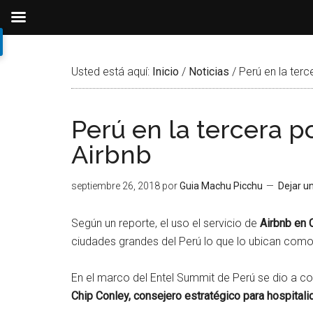
Ir
Ir
Ir
al
a
al
Usted está aquí:
Inicio
/
Noticias
/
Perú en la terc
contenido
la
pie
principal
barra
de
lateral
página
Perú en la tercera p
primaria
Airbnb
septiembre 26, 2018
por
Guia Machu Picchu
Dejar u
Según un reporte, el uso el servicio de
Airbnb en 
ciudades grandes del Perú lo que lo ubican como 
En el marco del Entel Summit de Perú se dio a co
Chip Conley, consejero estratégico para hospitali