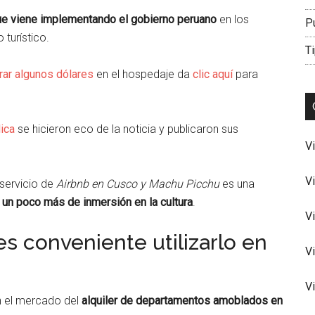
que viene implementando el gobierno peruano
en los
P
turístico.
Ti
rar algunos dólares
en el hospedaje da
clic aquí
para
ica
se hicieron eco de la noticia y publicaron sus
V
V
el servicio de
Airbnb en Cusco y Machu Picchu
es una
 un poco más de inmersión en la cultura
.
V
s conveniente utilizarlo en
V
V
n el mercado del
alquiler de departamentos amoblados en