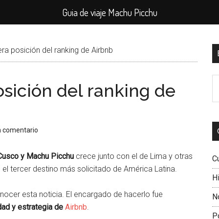
Guia de viaje Machu Picchu
B
era posición del ranking de Airbnb
l
B
p
osición del ranking de
e
el
si
n comentario
Cusco y Machu Picchu
crece junto con el de Lima y otras
C
el tercer destino más solicitado de América Latina.
Hi
nocer esta noticia. El encargado de hacerlo fue
N
dad y estrategia de
Airbnb
.
P