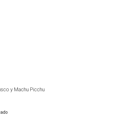
usco y Machu Picchu
rado