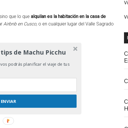
V
sino que lo que
alquilan es la habitación en la casa de
V
ar
Airbnb en Cusco,
o en cualquier lugar del Valle Sagrado
 tips de Machu Picchu
C
E
os podrás planificar el viaje de tus
C
ENVIAR
C
H