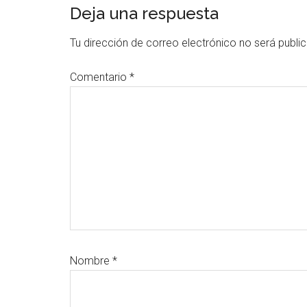
Interacciones
Deja una respuesta
con
Tu dirección de correo electrónico no será publi
los
Comentario
*
lectores
Nombre
*