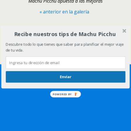
Machu Picchu apuesta a las mejoras
« anterior en la galería
Volver arriba
Recibe nuestros tips de Machu Picchu
Descubre todo lo que tienes que saber para planificar el mejor viaje
Móvil
Escritorio
de tu vida.
Enviar
POWERED BY