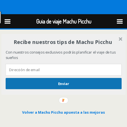
Guia de viaje Machu Picchu
Guia de viaje Machu Picchu
Recibe nuestros tips de Machu Picchu
Con nuestros consejos exclusivos podrás planificar el viaje de tus
sueños
Enviar
Volver a Machu Picchu apuesta a las mejoras