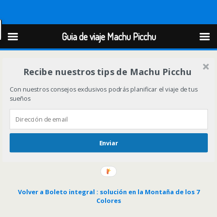
Guia de viaje Machu Picchu
Guia de viaje Machu Picchu
Recibe nuestros tips de Machu Picchu
Con nuestros consejos exclusivos podrás planificar el viaje de tus
sueños
Enviar
Volver a Boleto integral : solución en la Montaña de los 7
Colores