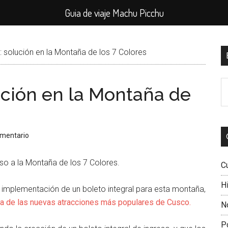
Guia de viaje Machu Picchu
B
 : solución en la Montaña de los 7 Colores
l
B
p
lución en la Montaña de
e
el
si
omentario
reso a la Montaña de los 7 Colores.
C
Hi
 la implementación de un boleto integral para esta montaña,
a de las nuevas atracciones más populares de Cusco.
N
P