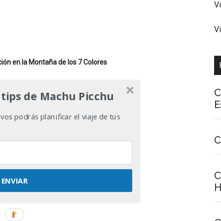
V
V
lución en la Montaña de los 7 Colores
C
 tips de Machu Picchu
E
os podrás planificar el viaje de tus
C
C
ENVIAR
H