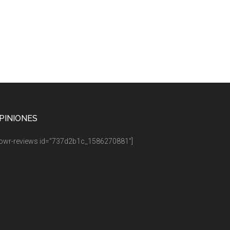
PINIONES
owr-reviews id=”737d2b1c_1586270881″]