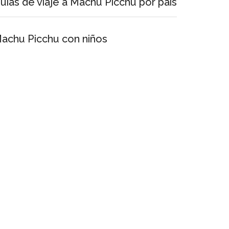
uías de viaje a Machu Picchu por país
achu Picchu con niños