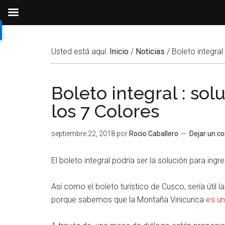
Ir
Ir
Ir
al
a
al
Usted está aquí:
Inicio
/
Noticias
/
Boleto integral
contenido
la
pie
principal
barra
de
lateral
página
Boleto integral : so
primaria
los 7 Colores
septiembre 22, 2018
por
Rocio Caballero
Dejar un c
El boleto integral podría ser la solución para ing
Así como el boleto turístico de Cusco, sería útil
porque sabemos que la Montaña Vinicunca
es un