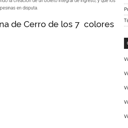
o la creación de un boleto integral de ingreso, y que los
pesinas en disputa.
P
Ti
na de Cerro de los 7 colores
V
V
V
V
V