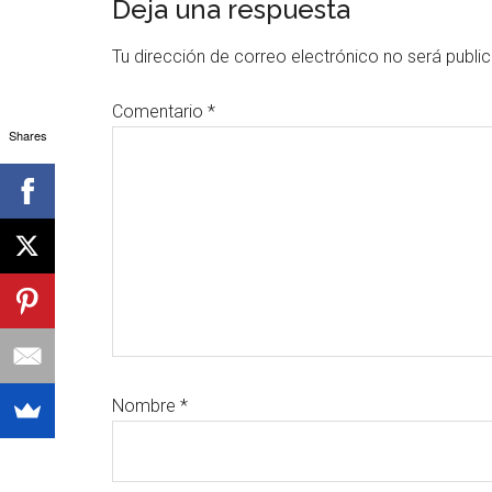
Interacciones
Deja una respuesta
con
Tu dirección de correo electrónico no será publi
los
Comentario
*
lectores
Shares
Nombre
*