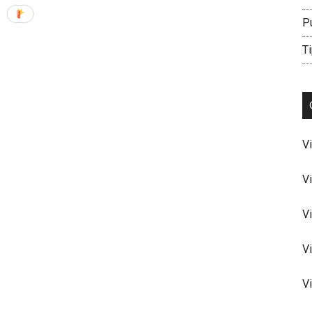
P
Ti
V
V
V
V
V