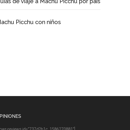
uías de viaje a Machu Picchu por país
achu Picchu con niños
PINIONES
owr-reviews id=”737d2b1c_1586270881″]