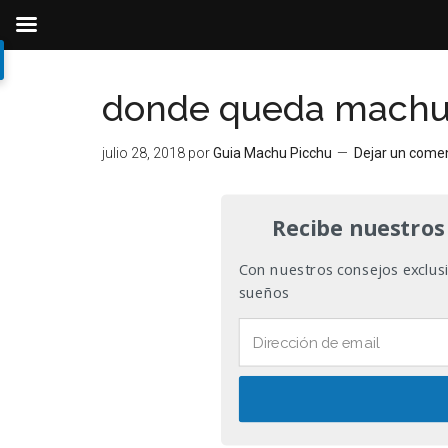
Ir
Ir
Ir
al
a
al
donde queda machu 
contenido
la
pie
principal
barra
de
julio 28, 2018
por
Guia Machu Picchu
Dejar un come
lateral
página
primaria
Recibe nuestros
Con nuestros consejos exclusiv
sueños