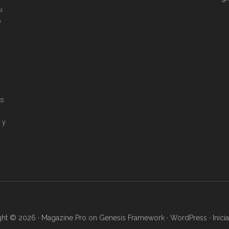
i
o
os
 y
ght © 2026 ·
Magazine Pro
on
Genesis Framework
·
WordPress
·
Inici