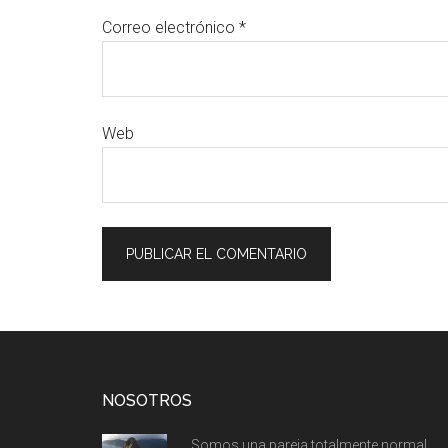
Correo electrónico
*
Web
Footer
NOSOTROS
Somos una pareja totalmente normal.