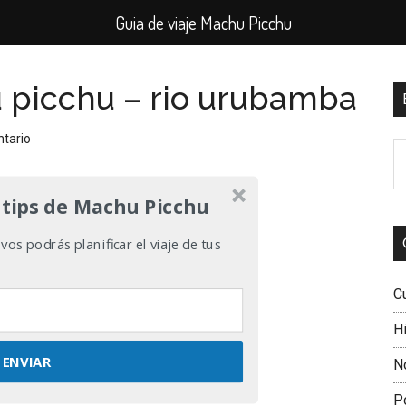
Guia de viaje Machu Picchu
picchu – rio urubamba
B
l
ntario
B
p
e
el
 tips de Machu Picchu
si
os podrás planificar el viaje de tus
C
Hi
ENVIAR
N
P