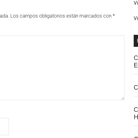
V
cada.
Los campos obligatorios están marcados con
*
V
C
E
C
C
H