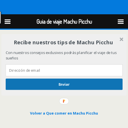
Guia de viaje Machu Picchu
Guia de viaje Machu Picchu
Recibe nuestros tips de Machu Picchu
Con nuestros consejos exclusivos podrás planificar el viaje de tus
sueños
Enviar
Volver a Que comer en Machu Picchu