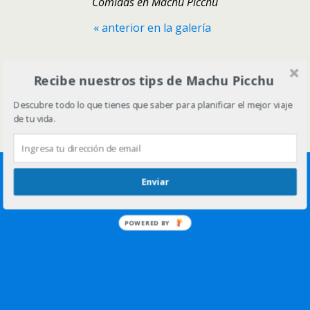
Comidas en Machu Picchu
« anterior en la galería
Volver arriba
Recibe nuestros tips de Machu Picchu
Descubre todo lo que tienes que saber para planificar el mejor viaje
Móvil
Escritorio
de tu vida.
Enviar
POWERED BY