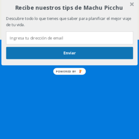
Volver arriba
Recibe nuestros tips de Machu Picchu
Descubre todo lo que tienes que saber para planificar el mejor viaje
Móvil
Escritorio
de tu vida.
Enviar
POWERED BY