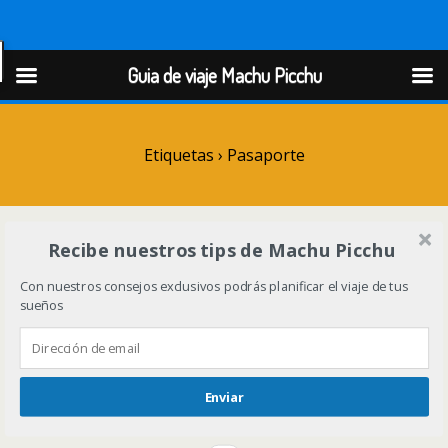
Guia de viaje Machu Picchu
Guia de viaje Machu Picchu
Etiquetas › Pasaporte
Recibe nuestros tips de Machu Picchu
Con nuestros consejos exclusivos podrás planificar el viaje de tus
sueños
Enviar