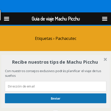
Guia de viaje Machu Picchu
Guia de viaje Machu Picchu
Etiquetas › Pachacutec
Recibe nuestros tips de Machu Picchu
Con nuestros consejos exclusivos podrás planificar el viaje de tus
sueños
Enviar