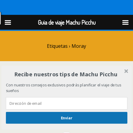
Guia de viaje Machu Picchu
Guia de viaje Machu Picchu
Etiquetas › Moray
Recibe nuestros tips de Machu Picchu
Con nuestros consejos exclusivos podrás planificar el viaje de tus
sueños
Enviar