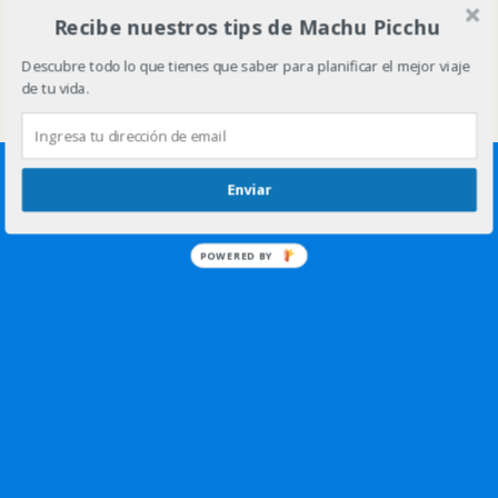
Volver arriba
Recibe nuestros tips de Machu Picchu
Descubre todo lo que tienes que saber para planificar el mejor viaje
Móvil
Escritorio
de tu vida.
Enviar
POWERED BY