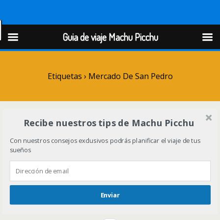
Guia de viaje Machu Picchu
Guia de viaje Machu Picchu
Etiquetas › Mercado De San Pedro
Recibe nuestros tips de Machu Picchu
Con nuestros consejos exclusivos podrás planificar el viaje de tus
sueños
Enviar