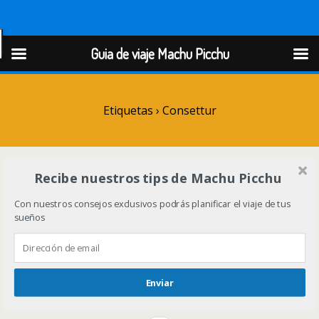
Guia de viaje Machu Picchu
Guia de viaje Machu Picchu
Etiquetas › Consettur
Recibe nuestros tips de Machu Picchu
Con nuestros consejos exclusivos podrás planificar el viaje de tus
sueños
Enviar