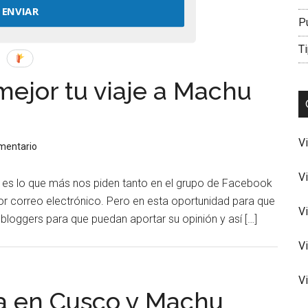
ENVIAR
P
Ti
 mejor tu viaje a Machu
V
omentario
V
hu es lo que más nos piden tanto en el grupo de Facebook
or correo electrónico. Pero en esta oportunidad para que
V
bloggers para que puedan aportar su opinión y así […]
V
V
a en Cusco y Machu