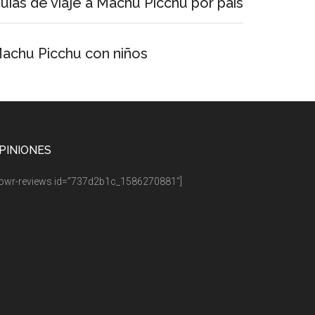
uías de viaje a Machu Picchu por país
achu Picchu con niños
PINIONES
owr-reviews id=”737d2b1c_1586270881″]