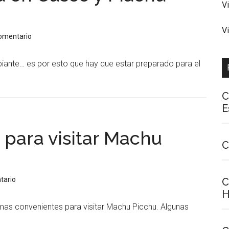
V
V
comentario
iante… es por esto que hay que estar preparado para el
C
E
 para visitar Machu
C
tario
C
H
mas convenientes para visitar Machu Picchu. Algunas