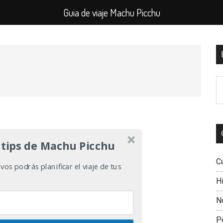
Guia de viaje Machu Picchu
B
l
B
p
e
el
si
 tips de Machu Picchu
C
os podrás planificar el viaje de tus
Hi
N
P