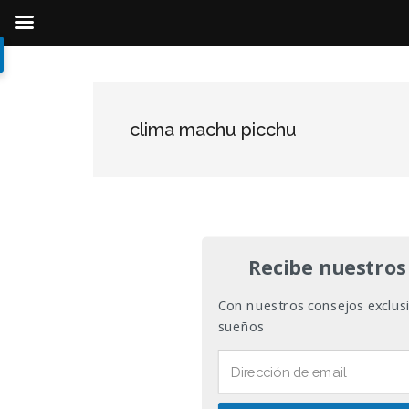
Ir
Ir
Ir
al
a
al
contenido
la
pie
clima machu picchu
principal
barra
de
lateral
página
primaria
Recibe nuestros
Con nuestros consejos exclusiv
sueños