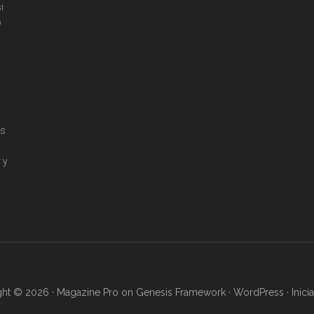
i
o
os
 y
ght © 2026 ·
Magazine Pro
on
Genesis Framework
·
WordPress
·
Inici