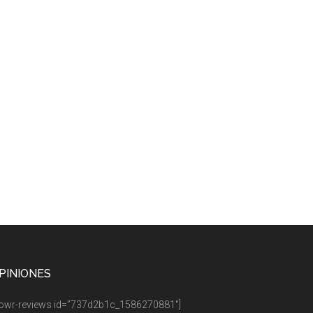
PINIONES
owr-reviews id=”737d2b1c_1586270881″]