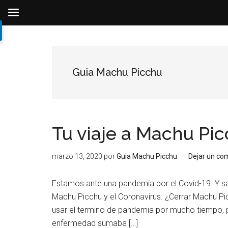
Ir
Ir
Ir
al
a
al
contenido
la
pie
Guia Machu Picchu
principal
barra
de
lateral
página
primaria
Tu viaje a Machu Pic
marzo 13, 2020
por
Guia Machu Picchu
Dejar un co
Estamos ante una pandemia por el Covid-19. Y s
Machu Picchu y el Coronavirus. ¿Cerrar Machu Pi
usar el termino de pandemia por mucho tiempo, pa
enfermedad sumaba […]