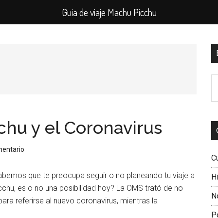
Guia de viaje Machu Picchu
B
l
B
p
e
el
si
chu y el Coronavirus
mentario
C
abemos que te preocupa seguir o no planeando tu viaje a
Hi
cchu, es o no una posibilidad hoy? La OMS trató de no
N
ra referirse al nuevo coronavirus, mientras la
P