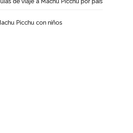
uías de viaje a Machu Picchu por país
achu Picchu con niños